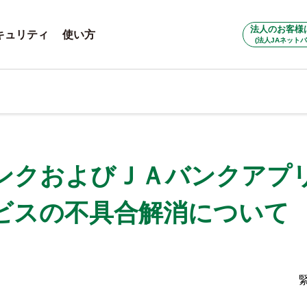
法人のお客様
キュリティ
使い方
(法人JAネットバ
ンクおよびＪＡバンクアプリ
ビスの不具合解消について