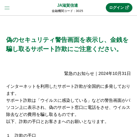
JA滋賀信連
ログイン
金融機関コード : 3025
法人のお客様はこちら
(法人JAネットバンク)
偽のセキュリティ警告画面を表示し、金銭を
騙し取るサポート詐欺にご注意ください。
新規申込み
緊急のお知らせ
｜
2024年10月31日
JAネットバンクトップ
インターネットを利用したサポート詐欺が全国的に多発しており
ます。
サポート詐欺は「ウイルスに感染している」などの警告画面がパ
メリット
ソコン上に表示され、偽のサポート窓口に電話をさせ、ウイルス
除去などの費用を騙し取るものです。
以下、詐欺の手口とお客さまへのお願いとなります。
機能・サービス
１ 詐欺の手口