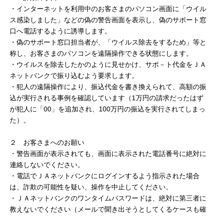
セキュリティ
・インターネットを利用中のお客さまのパソコン画面に「ウイル
ス感染しました」などの偽の警告画面を表示し、偽のサポート窓
口へ電話するように誘導します。
使い方
・偽のサポート窓口担当者が、「ウイルス除去をするため」等と
称し、お客さまのパソコンを遠隔操作できる状態にします。
・ウイルスを除去したかのように見せかけ、サポ－ト代金をＪＡ
困った時は
ネットバンクで振り込むよう要求します。
・犯人の遠隔操作により、振込代金を書き換えられて、高額の振
込が実行される事例を確認しています（1万円の請求だったはず
が犯人に「00」を追加され、100万円の振込を実行されてしまっ
た）。
２ お客さまへのお願い
・警告画面が表示されても、画面に表示された電話番号に絶対に
連絡しないでください。
・電話でＪＡネットバンクにログインするよう指示された場合
は、詐欺の可能性を疑い、操作を中止してください。
・ＪＡネットバンクのワンタイムパスワードは、絶対に第三者に
教えないでください（メールで聞き出そうとしてくるケースも確