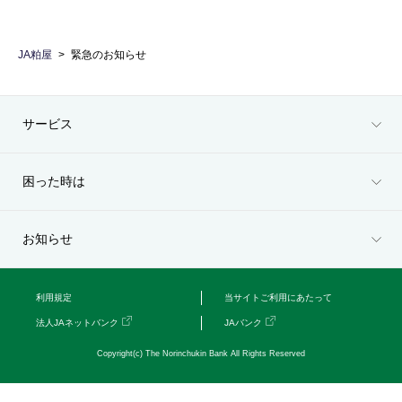
セキュリティ
JA粕屋
緊急のお知らせ
使い方
サービス
困った時は
困った時は
お知らせ
利用規定
当サイトご利用にあたって
法人JAネットバンク
JAバンク
Copyright(c) The Norinchukin Bank All Rights Reserved