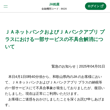
JA粕屋
ログイン
金融機関コード : 8626
法人のお客様はこちら
(法人JAネットバンク)
ＪＡネットバンクおよびＪＡバンクアプリ プ
ラスにおける一部サービスの不具合解消につ
いて
新規申込み
緊急のお知らせ
｜
2025年04月01日
JAネットバンクトップ
本日4月1日0時40分頃から、和歌山県内のJA のお客様におい
て、ＪＡネットバンクおよびＪＡバンクアプリ プラスの納税等
メリット
の一部サービスにて不具合事象が発生しておりましたが、復旧い
たしました。現在は正常にご利用いただけます。
機能・サービス
お客様にご迷惑をおかけしましたことを深くお詫び申しあげま
す。