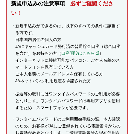
新規申込みの注意事項
必ずご確認くださ
セキュリティ
い！
使い方
新規申込みができるのは、以下のすべての条件に該当す
る方です。
日本国内居住の個人の方
困った時は
JAにキャッシュカード発行済の普通貯金口座（総合口座
を含む）をお持ちの方（
口座開設はこちら
）
インターネットに接続可能なパソコン、ご本人名義のス
マートフォンを保有している方
ご本人名義のメールアドレスを保有している方
JAネットバンク利用規定を承諾された方
振込等の取引にはワンタイムパスワードのご利用が必要
となります。ワンタイムパスワードは専用アプリを使用
するため、スマートフォンが必要です。
ワンタイムパスワードのご利用開始手続の際、本人確認
のため、お客様がJAにご登録されている電話番号からの
お電話が必要となります。ご登録電話番号を現在使用さ