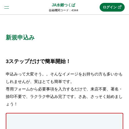
JA水郷つくば
ログイン
金融機関コード : 4344
法人のお客様はこちら
(法人JAネットバンク)
新規申込み
新規申込み
3ステップだけで簡単開始！
申込みって大変そう。。そんなイメージをお持ちの方も多いかも
JAネットバンクトップ
しれませんが、実はとても簡単です。
専用フォームから必要事項を入力するだけで、来店不要、署名・
捺印不要で、ラクラク申込み完了です。さあ、さっそく始めまし
メリット
ょう！
機能・サービス