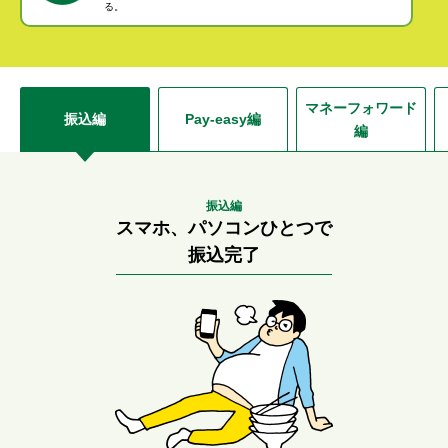
る。
セキュリティ
使い方
マネーフォワード
振込編
Pay-easy編
編
困った時は
振込編
スマホ、パソコンひとつで
振込完了