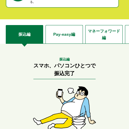
る。
セキュリティ
使い方
マネーフォワード
振込編
Pay-easy編
編
困った時は
振込編
スマホ、パソコンひとつで
振込完了