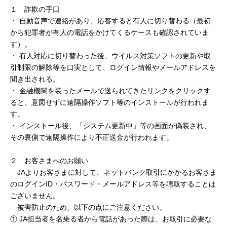
セキュリティ
１ 詐欺の手口
・
自動音声で連絡があり、応答すると有人に切り替わる（最初
から犯罪者が有人の電話をかけてくるケースも確認されていま
使い方
す）。
・
有人対応に切り替わった後、ウイルス対策ソフトの更新や取
引制限の解除等を口実として、ログイン情報やメールアドレスを
困った時は
聞き出される。
・
金融機関を装ったメールで送られてきたリンクをクリックす
ると、意図せずに遠隔操作ソフト等のインストールが行われま
す。
・
インストール後、「システム更新中」等の画面が偽装され、
その裏側で遠隔操作により不正送金が行われます。
２ お客さまへのお願い
JAよりお客さまに対して、ネットバンク取引にかかるお客さま
のログインID・パスワード・メールアドレス等を聴取することは
ございません。
被害防止のため、以下の点にご注意ください。
①
JA担当者を名乗る者から電話があった際は、お取引に必要な