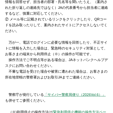
情報を回答せず、担当者の部署・氏名等を聞いたうえ、（案内さ
れた折り返しの連絡先ではなく）JAの代表番号から担当者に連絡
するなど、慎重に対応してください。
②
メール等に記載されているリンクをクリックしたり、QRコー
ドを読み取ったりして、案内されたサイトにアクセスしないでく
ださい。
万が一、電話でログインに必要な情報を回答したり、不正サイ
トに情報を入力した場合は、緊急時のセキュリティ対策として、
お客さまの端末から利用停止（※）の操作が可能です。
操作方法でご不明点等がある場合は、JAネットバンクヘルプデ
スクにお問い合わせください。
不審な電話を受けた場合や被害に遭われた場合は、お客さまの
所在地管轄の警察署およびお取引JAまでご連絡ください。
警察庁が発行している
「サイバー警察局便り（2026Vol.6）」
も併せてご参照ください。
（※)利用停止の操作方法は
[緊急利用停止機能の操作方法ペー