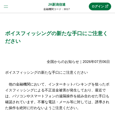
JA新潟信連
ログイン
金融機関コード : 3017
法人のお客様はこちら
(法人JAネットバンク)
ボイスフィッシングの新たな手口にご注意く
ださい
新規申込み
全国からのお知らせ
｜
2026年07月06日
JAネットバンクトップ
ボイスフィッシングの新たな手口にご注意ください
他の金融機関において、インターネットバンキングを狙ったボ
メリット
イスフィッシングによる不正送金被害が発生しており、最近で
は、パソコンやスマートフォンの遠隔操作を組み合わせた手口も
確認されています。不審な電話・メール等に対しては、誘導され
機能・サービス
た操作を絶対に行わないようご注意ください。