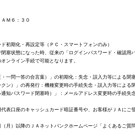
ＡＭ６：３０
ード初期化・再設定等（ＰＣ・スマートフォンのみ）
塞状態になった時、従来の「ログインパスワード・確認用パ
のオンライン手続で可能となります。
証・一問一答の合言葉）」の初期化：失念・誤入力等による閉
ークン）」の再発行：機種変更時の手続失念・誤入力等による
ル通知パスワード閉塞時）」：メールアドレス変更時の手続失
用代表口座のキャッシュカード暗証番号や、お客様がＪＡにご
日（月）以降のＪＡネットバンクホームページ「よくあるご質問