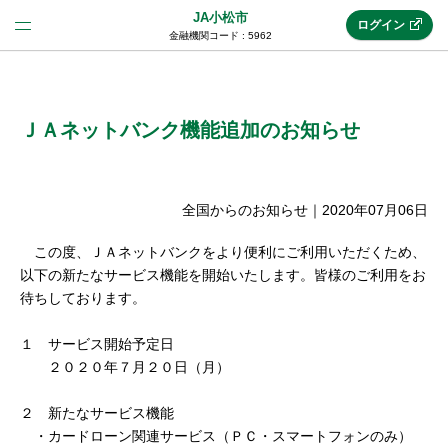
JA小松市
ログイン
金融機関コード : 5962
法人のお客様はこちら
(法人JAネットバンク)
ＪＡネットバンク機能追加のお知らせ
新規申込み
全国からのお知らせ
｜
2020年07月06日
この度、ＪＡネットバンクをより便利にご利用いただくため、
JAネットバンクトップ
以下の新たなサービス機能を開始いたします。皆様のご利用をお
待ちしております。
メリット
１ サービス開始予定日
２０２０年７月２０日（月）
機能・サービス
２ 新たなサービス機能
・カードローン関連サービス（ＰＣ・スマートフォンのみ）