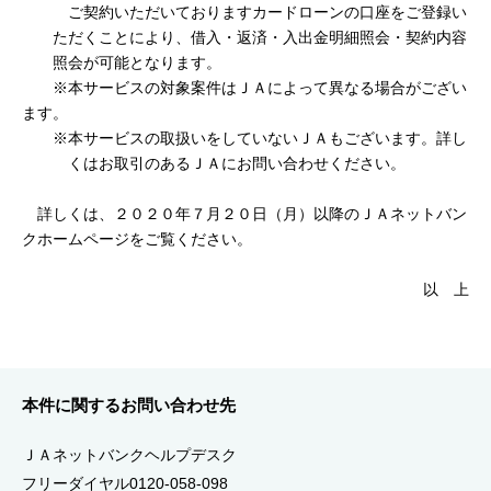
ご契約いただいておりますカードローンの口座をご登録い
セキュリティ
ただくことにより、借入・返済・入出金明細照会・契約内容
照会が可能となります。
使い方
※本サービスの対象案件はＪＡによって異なる場合がござい
ます。
※本サービスの取扱いをしていないＪＡもございます。詳し
困った時は
くはお取引のあるＪＡにお問い合わせください。
詳しくは、２０２０年７月２０日（月）以降のＪＡネットバン
クホームページをご覧ください。
以 上
本件に関するお問い合わせ先
ＪＡネットバンクヘルプデスク
フリーダイヤル0120-058-098