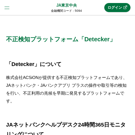
JA東京中央
ログイン
金融機関コード : 5094
法人のお客様はこちら
(法人JAネットバンク)
不正検知プラットフォーム「Detecker」
新規申込み
「Detecker」について
株式会社ACSiONが提供する不正検知プラットフォームであり、
JAネットバンクトップ
JAネットバンク・JAバンクアプリ プラスの操作や取引等の検知
を行い、不正利用の兆候を早期に発見するプラットフォームで
す。
メリット
機能・サービス
JAネットバンクヘルプデスク24時間365日モニタ
リングについて