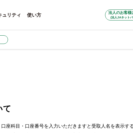
法人のお客様
キュリティ
使い方
(法人JAネットバ
いて
・口座科目・口座番号を入力いただきますと受取人名を表示す