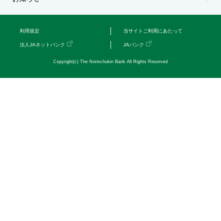
セキュリティ
利用規定
当サイトご利用にあたって
使い方
法人JAネットバンク
JAバンク
Copyright(c) The Norinchukin Bank All Rights Reserved
困った時は