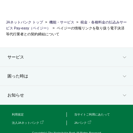
セキュリティ
JAネットバンク トップ
機能・サービス
税金・各種料金の払込みサー
使い方
ビス Pay-easy（ペイジー）
ペイジーの情報リンクを取り扱う電子決済
等代行業者との契約締結について
困った時は
サービス
困った時は
お知らせ
利用規定
当サイトご利用にあたって
法人JAネットバンク
JAバンク