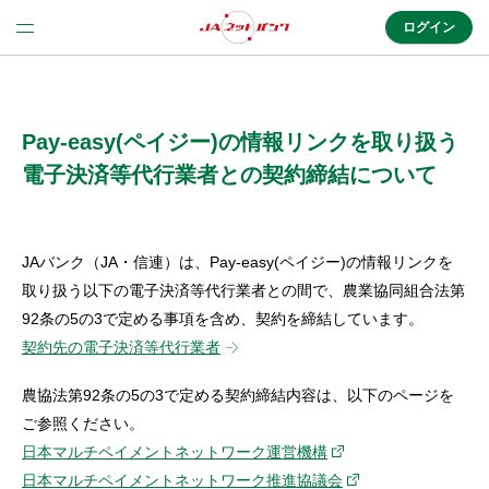
ログイン
法人のお客様はこちら
(法人JAネットバンク)
Pay-easy(ペイジー)の情報リンクを取り扱う
電子決済等代行業者との契約締結について
新規申込み
JAバンク（JA・信連）は、Pay-easy(ペイジー)の情報リンクを
取り扱う以下の電子決済等代行業者との間で、農業協同組合法第
JAネットバンクトップ
92条の5の3で定める事項を含め、契約を締結しています。
契約先の電子決済等代行業者
メリット
農協法第92条の5の3で定める契約締結内容は、以下のページを
ご参照ください。
機能・サービス
日本マルチペイメントネットワーク運営機構
日本マルチペイメントネットワーク推進協議会