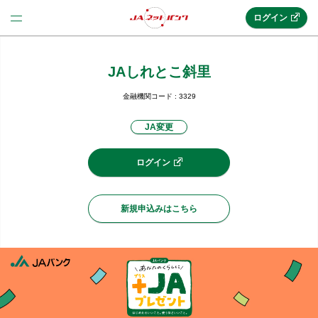
ログイン
JAしれとこ斜里
法人のお客様はこちら
(法人JAネットバンク)
金融機関コード : 3329
JA変更
新規申込み
ログイン
JAネットバンクトップ
新規申込みはこちら
メリット
機能・サービス