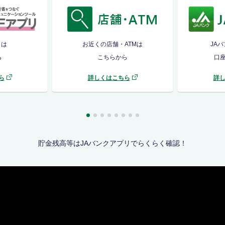
リは
お近くの店舗・ATMは
JA
ら
こちらから
口
ら
詳しくはこちら
詳
貯金残高等はJAバンクアプリでらくらく確認！