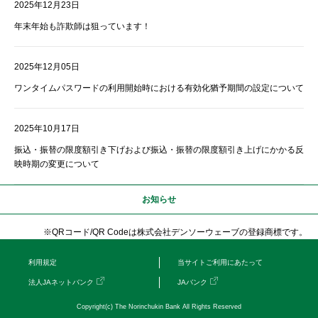
2025年12月23日
年末年始も詐欺師は狙っています！
2025年12月05日
ワンタイムパスワードの利用開始時における有効化猶予期間の設定について
2025年10月17日
振込・振替の限度額引き下げおよび振込・振替の限度額引き上げにかかる反
映時期の変更について
お知らせ
※QRコード/QR Codeは株式会社デンソーウェーブの登録商標です。
利用規定
当サイトご利用にあたって
法人JAネットバンク
JAバンク
Copyright(c) The Norinchukin Bank All Rights Reserved