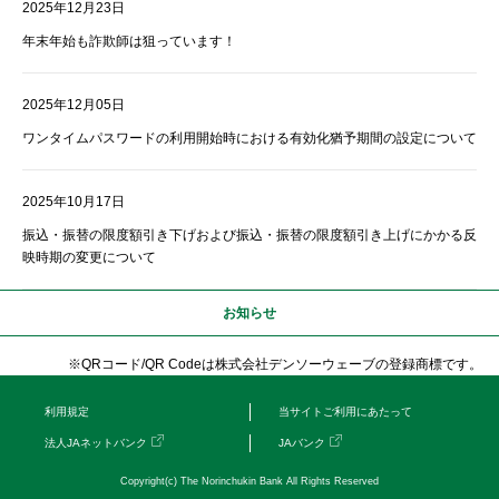
2025年12月23日
年末年始も詐欺師は狙っています！
2025年12月05日
ワンタイムパスワードの利用開始時における有効化猶予期間の設定について
2025年10月17日
振込・振替の限度額引き下げおよび振込・振替の限度額引き上げにかかる反
映時期の変更について
お知らせ
※QRコード/QR Codeは株式会社デンソーウェーブの登録商標です。
利用規定
当サイトご利用にあたって
法人JAネットバンク
JAバンク
Copyright(c) The Norinchukin Bank All Rights Reserved