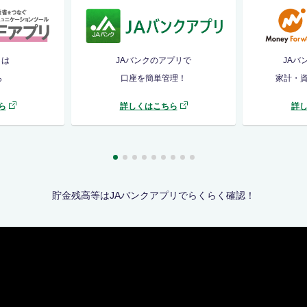
リは
JAバンクのアプリで
JAバ
ら
口座を簡単管理！
家計・
ら
詳しくはこちら
詳
貯金残高等はJAバンクアプリでらくらく確認！