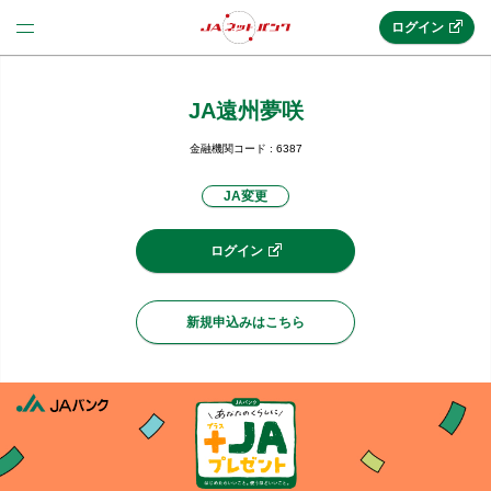
ログイン
JA遠州夢咲
法人のお客様はこちら
(法人JAネットバンク)
金融機関コード : 6387
JA変更
新規申込み
ログイン
JAネットバンクトップ
新規申込みはこちら
メリット
機能・サービス