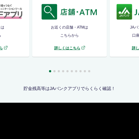
リは
お近くの店舗・ATMは
JA
ら
こちらから
口
ら
詳しくはこちら
詳
貯金残高等はJAバンクアプリでらくらく確認！