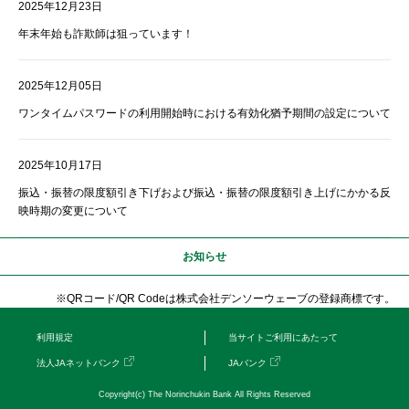
2025年12月23日
年末年始も詐欺師は狙っています！
2025年12月05日
ワンタイムパスワードの利用開始時における有効化猶予期間の設定について
2025年10月17日
振込・振替の限度額引き下げおよび振込・振替の限度額引き上げにかかる反
映時期の変更について
お知らせ
※QRコード/QR Codeは株式会社デンソーウェーブの登録商標です。
利用規定
当サイトご利用にあたって
法人JAネットバンク
JAバンク
Copyright(c) The Norinchukin Bank All Rights Reserved