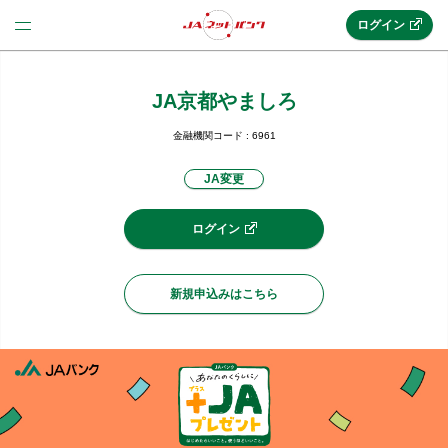
ログイン
JA京都やましろ
法人のお客様はこちら
(法人JAネットバンク)
金融機関コード : 6961
JA変更
新規申込み
ログイン
JAネットバンクトップ
新規申込みはこちら
メリット
機能・サービス