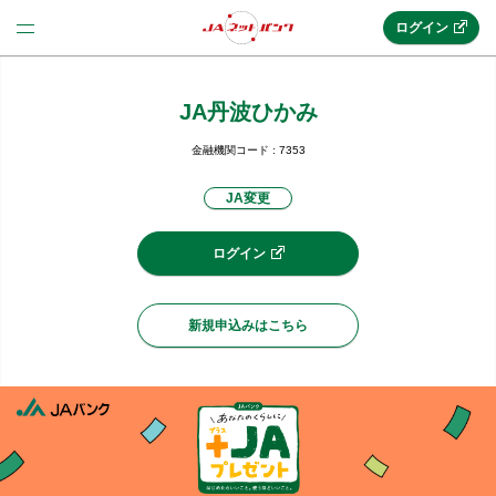
ログイン
JA丹波ひかみ
法人のお客様はこちら
(法人JAネットバンク)
金融機関コード : 7353
JA変更
新規申込み
ログイン
JAネットバンクトップ
新規申込みはこちら
メリット
機能・サービス