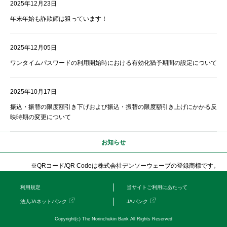
2025年12月23日
年末年始も詐欺師は狙っています！
2025年12月05日
ワンタイムパスワードの利用開始時における有効化猶予期間の設定について
2025年10月17日
振込・振替の限度額引き下げおよび振込・振替の限度額引き上げにかかる反
映時期の変更について
お知らせ
※QRコード/QR Codeは株式会社デンソーウェーブの登録商標です。
利用規定
当サイトご利用にあたって
法人JAネットバンク
JAバンク
Copyright(c) The Norinchukin Bank All Rights Reserved