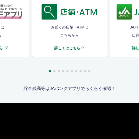
リは
お近くの店舗・ATMは
JA
ら
こちらから
口
ら
詳しくはこちら
詳
貯金残高等はJAバンクアプリでらくらく確認！