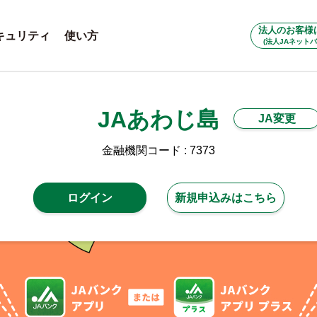
法人のお客様
キュリティ
使い方
(法人JAネットバ
JAあわじ島
JA変更
金融機関コード : 7373
ログイン
新規申込みはこちら