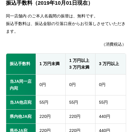
振込手数料（2019年10月01日現在）
セキュリティ
同一店舗内 のご本人名義間の振替は、無料です。
使い方
振込手数料は、振込金額の引落口座からお引落しさせていただき
ます。
困った時は
（消費税込）
1 万円以上
振込手数料
1 万円未満
3 万円以上
3 万円未満
当JA同一店
0円
0円
0円
内宛
当JA他店宛
55円
55円
55円
県内他JA宛
220円
220円
440円
県外JA宛
220円
220円
440円