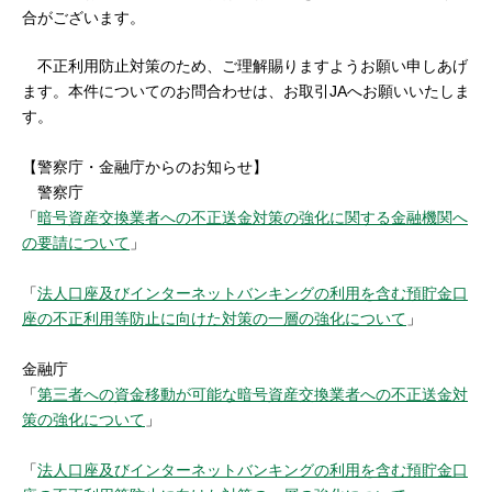
セキュリティ
合がございます。
不正利用防止対策のため、ご理解賜りますようお願い申しあげ
使い方
ます。本件についてのお問合わせは、お取引JAへお願いいたしま
す。
困った時は
【警察庁・金融庁からのお知らせ】
警察庁
「
暗号資産交換業者への不正送金対策の強化に関する金融機関へ
の要請について
」
「
法人口座及びインターネットバンキングの利用を含む預貯金口
座の不正利用等防止に向けた対策の一層の強化について
」
金融庁
「
第三者への資金移動が可能な暗号資産交換業者への不正送金対
策の強化について
」
「
法人口座及びインターネットバンキングの利用を含む預貯金口