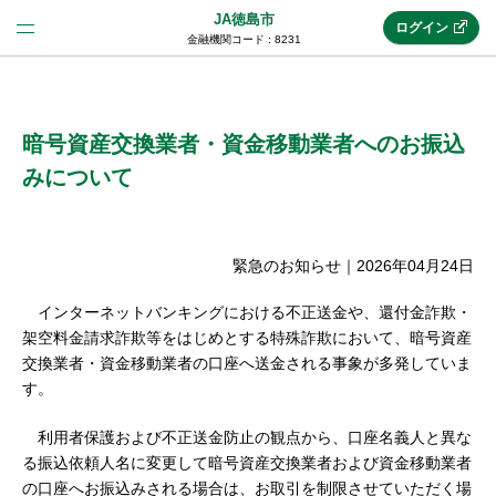
JA徳島市
ログイン
金融機関コード : 8231
法人のお客様はこちら
(法人JAネットバンク)
暗号資産交換業者・資金移動業者へのお振込
みについて
新規申込み
緊急のお知らせ
｜
2026年04月24日
JAネットバンクトップ
インターネットバンキングにおける不正送金や、還付金詐欺・
架空料金請求詐欺等をはじめとする特殊詐欺において、暗号資産
交換業者・資金移動業者の口座へ送金される事象が多発していま
メリット
す。
利用者保護および不正送金防止の観点から、口座名義人と異な
機能・サービス
る振込依頼人名に変更して暗号資産交換業者および資金移動業者
の口座へお振込みされる場合は、お取引を制限させていただく場