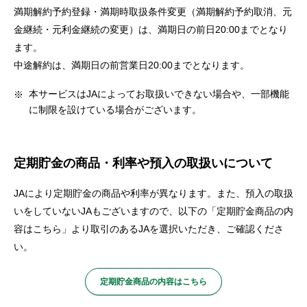
セキュリティ
満期解約予約登録・満期時取扱条件変更（満期解約予約取消、元
金継続・元利金継続の変更）は、満期日の前日20:00までとなり
ます。
使い方
中途解約は、満期日の前営業日20:00までとなります。
本サービスはJAによってお取扱いできない場合や、一部機能
困った時は
に制限を設けている場合がございます。
定期貯金の商品・利率や預入の取扱いについて
JAにより定期貯金の商品や利率が異なります。また、預入の取扱
いをしていないJAもございますので、以下の「定期貯金商品の内
容はこちら」より取引のあるJAを選択いただき、ご確認くださ
い。
定期貯金商品の内容はこちら