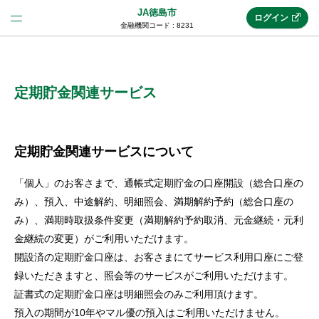
JA徳島市
ログイン
金融機関コード : 8231
法人のお客様はこちら
(法人JAネットバンク)
定期貯金関連サービス
新規申込み
定期貯金関連サービスについて
「個人」のお客さまで、通帳式定期貯金の口座開設（総合口座の
JAネットバンクトップ
み）、預入、中途解約、明細照会、満期解約予約（総合口座の
み）、満期時取扱条件変更（満期解約予約取消、元金継続・元利
金継続の変更）がご利用いただけます。
メリット
開設済の定期貯金口座は、お客さまにてサービス利用口座にご登
録いただきますと、照会等のサービスがご利用いただけます。
機能・サービス
証書式の定期貯金口座は明細照会のみご利用頂けます。
預入の期間が10年やマル優の預入はご利用いただけません。