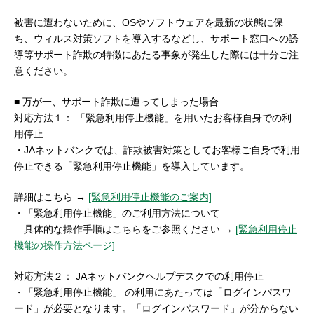
セキュリティ
被害に遭わないために、OSやソフトウェアを最新の状態に保
ち、ウィルス対策ソフトを導入するなどし、サポート窓口への誘
導等サポート詐欺の特徴にあたる事象が発生した際には十分ご注
使い方
意ください。
困った時は
■ 万が一、サポート詐欺に遭ってしまった場合
対応方法１： 「緊急利用停止機能」を用いたお客様自身での利
用停止
・JAネットバンクでは、詐欺被害対策としてお客様ご自身で利用
停止できる「緊急利用停止機能」を導入しています。
詳細はこちら →
[緊急利用停止機能のご案内]
・「緊急利用停止機能」のご利用方法について
具体的な操作手順はこちらをご参照ください →
[緊急利用停止
機能の操作方法ページ]
対応方法２： JAネットバンクヘルプデスクでの利用停止
・「緊急利用停止機能」 の利用にあたっては「ログインパスワ
ード」が必要となります。「ログインパスワード」が分からない