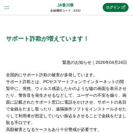
JA香川県
ログイン
金融機関コード : 8332
法人のお客様はこちら
(法人JAネットバンク)
サポート詐欺が増えています！
新規申込み
緊急のお知らせ
｜
2026年04月24日
全国的にサポート詐欺の被害が多発しています。
JAネットバンクトップ
サポート詐欺とは、PCやスマートフォンでインターネットの閲
覧中に、突然、ウィルス感染したかのような嘘の画面を表示させ
たり、警告音を発生させるなどして、ユーザーの不安を煽り、画
メリット
面に記載されたサポート窓口に電話をかけさせ、サポートの名目
で金銭をだまし取ったり、遠隔操作ソフトをインストールさせた
りして利用者が想定していない振込をさせることで金銭をだまし
機能・サービス
取る手口です。
高額被害となるケースもあり十分警戒が必要です。