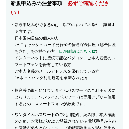
新規申込みの注意事項
必ずご確認くださ
セキュリティ
い！
使い方
新規申込みができるのは、以下のすべての条件に該当す
る方です。
日本国内居住の個人の方
困った時は
JAにキャッシュカード発行済の普通貯金口座（総合口座
を含む）をお持ちの方（
口座開設はこちら
）
インターネットに接続可能なパソコン、ご本人名義のス
マートフォンを保有している方
ご本人名義のメールアドレスを保有している方
JAネットバンク利用規定を承諾された方
振込等の取引にはワンタイムパスワードのご利用が必要
となります。ワンタイムパスワードは専用アプリを使用
するため、スマートフォンが必要です。
ワンタイムパスワードのご利用開始手続の際、本人確認
のため、お客様がJAにご登録されている電話番号からの
お電話が必要となります。ご登録電話番号を現在使用さ