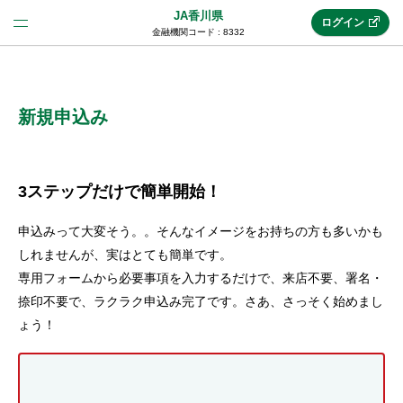
JA香川県
ログイン
金融機関コード : 8332
法人のお客様はこちら
(法人JAネットバンク)
新規申込み
新規申込み
3ステップだけで簡単開始！
申込みって大変そう。。そんなイメージをお持ちの方も多いかも
JAネットバンクトップ
しれませんが、実はとても簡単です。
専用フォームから必要事項を入力するだけで、来店不要、署名・
捺印不要で、ラクラク申込み完了です。さあ、さっそく始めまし
メリット
ょう！
機能・サービス