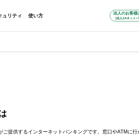
法人のお客様
キュリティ
使い方
(法人JAネットバ
は
クがご提供するインターネットバンキングです。窓口やATMに