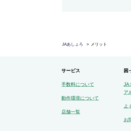
JAあしょろ
メリット
サービス
困
手数料について
J
ア
動作環境について
よ
店舗一覧
お