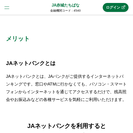
JA赤城たちばな
ログイン
金融機関コード : 4540
法人のお客様はこちら
(法人JAネットバンク)
メリット
新規申込み
JAネットバンクとは
JAネットバンクとは、JAバンクがご提供するインターネットバ
JAネットバンクトップ
ンキングです。窓口やATMに行かなくても、パソコン・スマート
フォンからインターネットを通じてアクセスするだけで、残高照
会やお振込みなどの各種サービスを気軽にご利用いただけます。
メリット
機能・サービス
JAネットバンクを利用すると