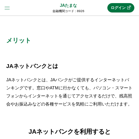
JAたまな
ログイン
金融機関コード : 8926
法人のお客様はこちら
(法人JAネットバンク)
メリット
新規申込み
JAネットバンクとは
JAネットバンクとは、JAバンクがご提供するインターネットバ
JAネットバンクトップ
ンキングです。窓口やATMに行かなくても、パソコン・スマート
フォンからインターネットを通じてアクセスするだけで、残高照
会やお振込みなどの各種サービスを気軽にご利用いただけます。
メリット
機能・サービス
JAネットバンクを利用すると