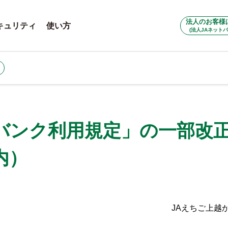
法人のお客様
キュリティ
使い方
(法人JAネットバ
バンク利用規定」の一部改
内）
JAえちご上越