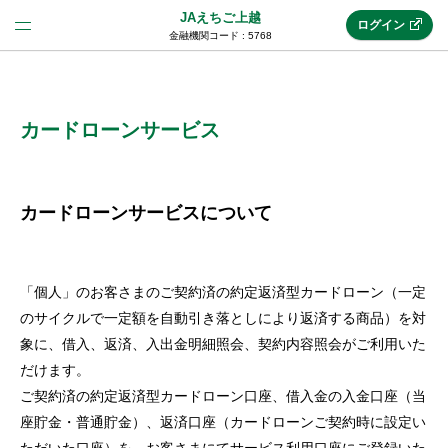
JAえちご上越
ログイン
金融機関コード : 5768
法人のお客様はこちら
(法人JAネットバンク)
カードローンサービス
新規申込み
カードローンサービスについて
JAネットバンクトップ
「個人」のお客さまのご契約済の約定返済型カードローン（一定
のサイクルで一定額を自動引き落としにより返済する商品）を対
メリット
象に、借入、返済、入出金明細照会、契約内容照会がご利用いた
だけます。
ご契約済の約定返済型カードローン口座、借入金の入金口座（当
機能・サービス
座貯金・普通貯金）、返済口座（カードローンご契約時に設定い