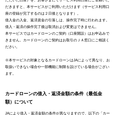
ただいた口座）を、お客さまにてサービス利用口座にご登録いた
セキュリティ
だきますと、本サービスがご利用いただけます（サービス利用口
座の登録が完了するのは２日後となります）。
借入金の入金、返済資金の引落しは、操作完了時に行われます。
使い方
借入・返済の操作完了後は取消および変更はできません。
本サービスではカードローンのご契約（口座開設）はお申込みで
困った時は
きません。カードローンのご契約はお取引のＪＡ窓口にご相談く
ださい。
※本サービスの対象となるカードローンはJAによって異なり、お
取扱いできない場合や一部機能に制限を設けている場合がござい
ます。
カードローンの借入・返済金額の条件（最低金
額）について
JAにより借入・返済金額の条件が異なりますので、以下の「カー