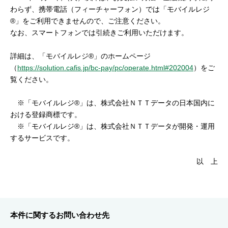
セキュリティ
わらず、携帯電話（フィーチャーフォン）では「モバイルレジ
®」をご利用できませんので、ご注意ください。
なお、スマートフォンでは引続きご利用いただけます。
使い方
詳細は、「モバイルレジ®」のホームページ
（
https://solution.cafis.jp/bc-pay/pc/operate.html#202004
）をご
困った時は
覧ください。
※「モバイルレジ®」は、株式会社ＮＴＴデータの日本国内に
おける登録商標です。
※「モバイルレジ®」は、株式会社ＮＴＴデータが開発・運用
するサービスです。
以 上
本件に関するお問い合わせ先