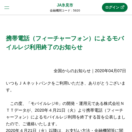
JA氷見市
ログイン
金融機関コード : 5920
法人のお客様はこちら
(法人JAネットバンク)
携帯電話（フィーチャーフォン）によるモバ
イルレジ利用終了のお知らせ
新規申込み
全国からのお知らせ
｜
2020年04月07日
JAネットバンクトップ
いつもＪＡネットバンクをご利用いただき、ありがとうございま
す。
メリット
この度、「モバイルレジ®」の開発・運用元である株式会社Ｎ
ＴＴデータが、2020年４月21日（火）より携帯電話（フィーチ
ャーフォン）によるモバイルレジ利用を終了する旨を公表しまし
機能・サービス
たので、ご連絡いたします。
2020年４月21日（火）以降は、お支払い方法・金融機関等に関