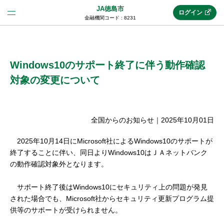
JA徳島市
ログイン
金融機関コード : 8231
法人のお客様はこちら
(法人JAネットバンク)
Windows10のサポート終了に伴う動作確認
対象の変更について
新規申込み
全国からのお知らせ
｜
2025年10月01日
JAネットバンクトップ
2025年10月14日にMicrosoft社によるWindows10のサポートが
終了することに伴い、同日よりWindows10はＪＡネットバンク
の動作確認対象外となります。
メリット
サポート終了後はWindows10にセキュリティ上の問題が発見
された場合でも、Microsoft社からセキュリティ更新プログラム提
機能・サービス
供等のサポートが受けられません。