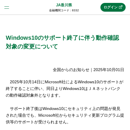
JA香川県
ログイン
金融機関コード : 8332
法人のお客様はこちら
(法人JAネットバンク)
Windows10のサポート終了に伴う動作確認
対象の変更について
新規申込み
全国からのお知らせ
｜
2025年10月01日
JAネットバンクトップ
2025年10月14日にMicrosoft社によるWindows10のサポートが
終了することに伴い、同日よりWindows10はＪＡネットバンク
の動作確認対象外となります。
メリット
サポート終了後はWindows10にセキュリティ上の問題が発見
された場合でも、Microsoft社からセキュリティ更新プログラム提
機能・サービス
供等のサポートが受けられません。