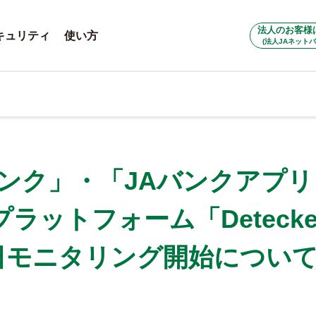
法人のお客様
キュリティ
使い方
(法人JAネットバ
バンク」・「JAバンクアプリ
ラットフォーム「Detecke
5日モニタリング開始につい