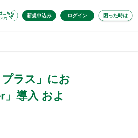
はこちら
新規申込み
ログイン
困った時は
ンク)
 プラス」にお
r」導入 およ
て