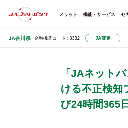
メリット
機能・サービス
セ
JA香川県
金融機関コード : 8332
JA変更
「JAネット
ける不正検知プ
び24時間36