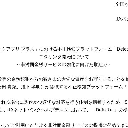
全国
JAバ
クアプリ プラス」における不正検知プラットフォーム「Deteck
ニタリング開始について
～⾮対⾯⾦融サービスの強化に向けた取組み～
等の金融犯罪からお客さまの大切な資産をお守りすることを目的
:安田 貴紀、瀧下 孝明）が提供する不正検知プラットフォーム「De
る場合に迅速かつ適切な対応を行う体制を構築するため、Socio
し、JAネットバンクヘルプデスクにおいて、「Detecker」の検
心してご利用いただける⾮対⾯⾦融サービスの提供に努めてまい