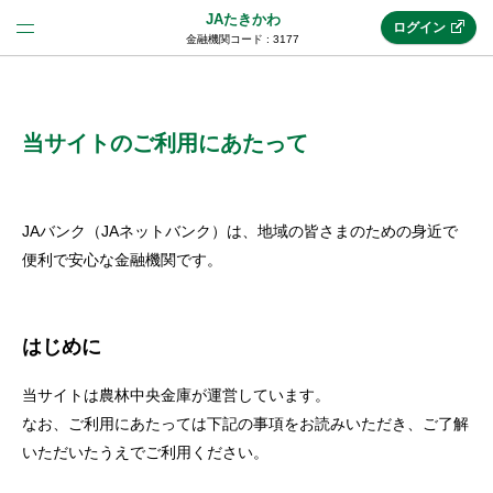
JAたきかわ
ログイン
金融機関コード : 3177
法人のお客様はこちら
(法人JAネットバンク)
当サイトのご利用にあたって
新規申込み
JAバンク（JAネットバンク）は、地域の皆さまのための身近で
便利で安心な金融機関です。
JAネットバンクトップ
はじめに
メリット
当サイトは農林中央金庫が運営しています。
なお、ご利用にあたっては下記の事項をお読みいただき、ご了解
機能・サービス
いただいたうえでご利用ください。