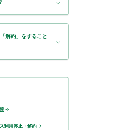
？
や「解約」をすること
境
ス利用停止・解約