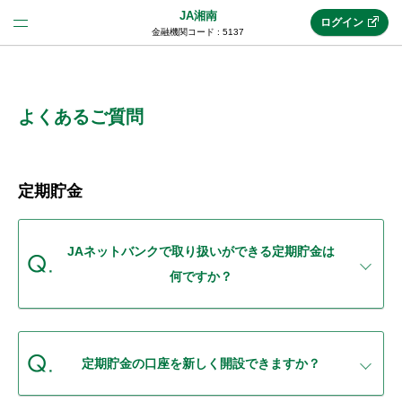
JA湘南
ログイン
金融機関コード : 5137
法人のお客様はこちら
(法人JAネットバンク)
よくあるご質問
新規申込み
定期貯金
JAネットバンクトップ
JAネットバンクで取り扱いができる定期貯金は
何ですか？
メリット
機能・サービス
定期貯金の口座を新しく開設できますか？