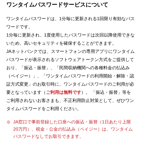
ワンタイムパスワードサービスについて
セキュリティ
ワンタイムパスワードは、1分毎に更新される1回限り有効なパス
使い方
ワードです。
1分毎に更新され、1度使用したパスワードは次回以降使用できな
いため、高いセキュリティを確保することができます。
困った時は
JAネットバンクでは、スマートフォンの専用アプリにワンタイム
パスワードが表示されるソフトウェアトークン方式をご提供して
おり、「振込・振替」、「民間収納機関への各種料金の払込み
（ペイジー）」、「ワンタイムパスワードの利用開始・解除・認
証方式変更」のお取引時に、ワンタイムパスワードのご利用が必
要となっています（
ご利用は無料です
）。 「振込・振替」等を
ご利用されないお客さまも、不正利用防止対策として、ぜひワン
タイムパスワードをご利用ください。
JA窓口で事前登録した口座への振込・振替（1日あたり上限
20万円）、税金・公金の払込み（ペイジー）は、ワンタイム
パスワードなしでお取引できます。