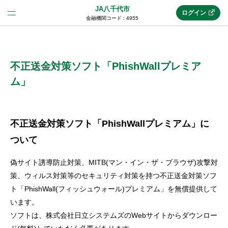
JA八千代市
ログイン
金融機関コード : 4955
法人のお客様はこちら
(法人JAネットバンク)
不正送金対策ソフト「PhishWallプレミア
ム」
新規申込み
不正送金対策ソフト「PhishWallプレミアム」に
JAネットバンクトップ
ついて
偽サイト誘導防止対策、MITB(マン・イン・ザ・ブラウザ)攻撃対
メリット
策、ウィルス対策等のセキュリティ対策を持つ不正送金対策ソフ
ト「PhishWall(フィッシュウォール)プレミアム」を無償提供して
います。
機能・サービス
ソフトは、株式会社日立システムズのWebサイトからダウンロー