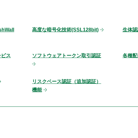
Wall
高度な暗号化技術(SSL128bit)
生体認
ービス
ソフトウェアトークン取引認証
各種配
リスクベース認証（追加認証）
機能