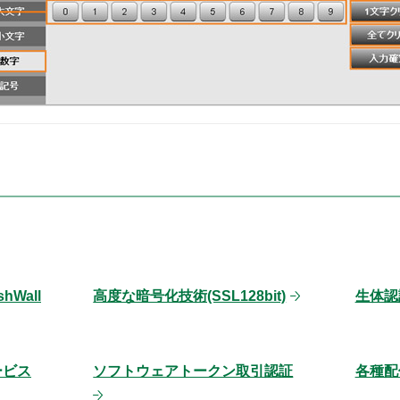
Wall
高度な暗号化技術(SSL128bit)
生体認
ービス
ソフトウェアトークン取引認証
各種配