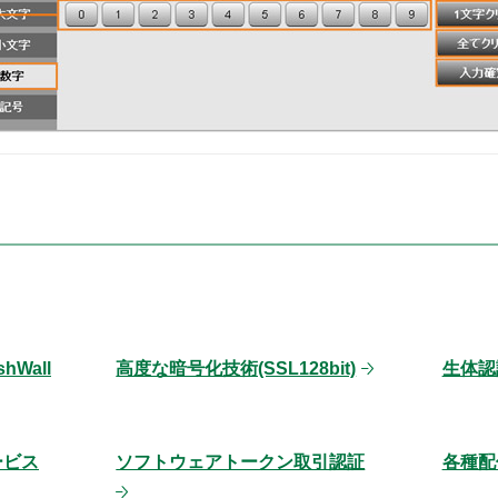
Wall
高度な暗号化技術(SSL128bit)
生体認
ービス
ソフトウェアトークン取引認証
各種配