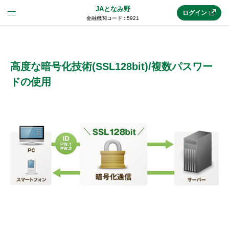
JAとなみ野
ログイン
金融機関コード : 5921
法人のお客様はこちら
(法人JAネットバンク)
高度な暗号化技術(SSL128bit)/複数パスワー
ドの使用
新規申込み
JAネットバンクトップ
メリット
機能・サービス