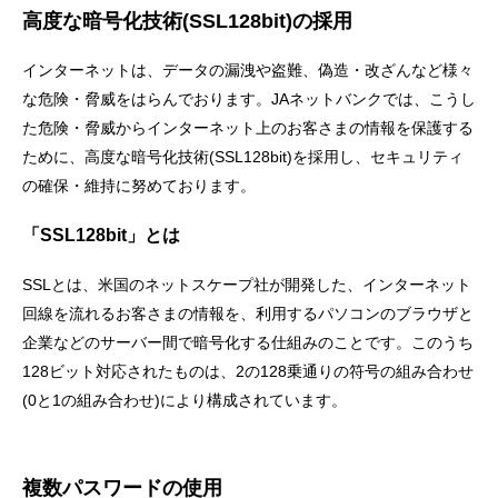
セキュリティ
高度な暗号化技術(SSL128bit)の採用
インターネットは、データの漏洩や盗難、偽造・改ざんなど様々
使い方
な危険・脅威をはらんでおります。JAネットバンクでは、こうし
た危険・脅威からインターネット上のお客さまの情報を保護する
ために、高度な暗号化技術(SSL128bit)を採用し、セキュリティ
困った時は
の確保・維持に努めております。
「SSL128bit」とは
SSLとは、米国のネットスケープ社が開発した、インターネット
回線を流れるお客さまの情報を、利用するパソコンのブラウザと
企業などのサーバー間で暗号化する仕組みのことです。このうち
128ビット対応されたものは、2の128乗通りの符号の組み合わせ
(0と1の組み合わせ)により構成されています。
複数パスワードの使用