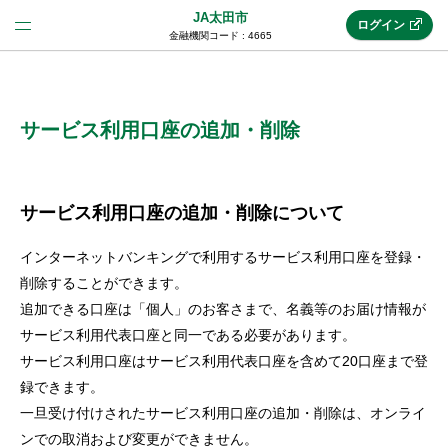
JA太田市
ログイン
金融機関コード : 4665
法人のお客様はこちら
(法人JAネットバンク)
サービス利用口座の追加・削除
新規申込み
サービス利用口座の追加・削除について
インターネットバンキングで利用するサービス利用口座を登録・
JAネットバンクトップ
削除することができます。
追加できる口座は「個人」のお客さまで、名義等のお届け情報が
サービス利用代表口座と同一である必要があります。
メリット
サービス利用口座はサービス利用代表口座を含めて20口座まで登
録できます。
機能・サービス
一旦受け付けされたサービス利用口座の追加・削除は、オンライ
ンでの取消および変更ができません。