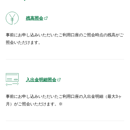
セキュリティ
残高照会
使い方
事前にお申し込みいただいたご利用口座のご照会時点の残高がご
困った時は
照会いただけます。
入出金明細照会
事前にお申し込みいただいたご利用口座の入出金明細（最大3ヶ
月）がご照会いただけます。※