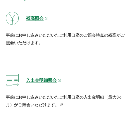
セキュリティ
残高照会
使い方
事前にお申し込みいただいたご利用口座のご照会時点の残高がご
困った時は
照会いただけます。
入出金明細照会
事前にお申し込みいただいたご利用口座の入出金明細（最大3ヶ
月）がご照会いただけます。※