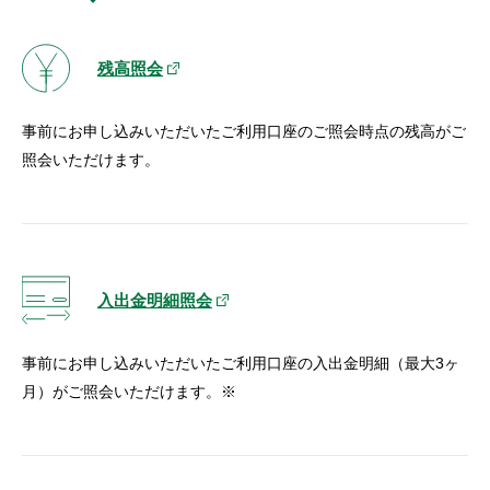
セキュリティ
残高照会
使い方
事前にお申し込みいただいたご利用口座のご照会時点の残高がご
困った時は
照会いただけます。
入出金明細照会
事前にお申し込みいただいたご利用口座の入出金明細（最大3ヶ
月）がご照会いただけます。※