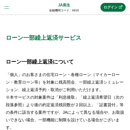
JA長生
ログイン
金融機関コード : 4916
法人のお客様はこちら
(法人JAネットバンク)
ローン一部繰上返済サービス
新規申込み
ローン一部繰上返済について
「個人」のお客さまの住宅ローン・各種ローン（マイカーロー
JAネットバンクトップ
ン・教育ローン等）を対象に残高照会、一部繰上返済シミュレー
ション、繰上返済予約・取消がご利用いただけます。
※本サービスの対象案件は「利息後取」「繰上返済希望日（次の
メリット
段落参照）より後の約定返済残回数が２回以上」「証書貸付」等
の条件に該当する案件ですが、JAによって異なる場合や、お取扱
機能・サービス
いできない場合、一部機能に制限を設けている場合がございま
す。