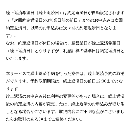
セキュリティ
繰上返済希望日（繰上返済日）は約定返済日が自動設定されます
（「次回約定返済日の3営業日前の前日」までのお申込みは次回
使い方
約定返済日、以降のお申込みは次々回の約定返済日となりま
す）。
困った時は
なお、約定返済日が休日の場合は、翌営業日が繰上返済希望日
（繰上返済日）となりますが、利息計算の基準日は約定返済日と
いたします。
本サービスで繰上返済予約を行った案件は、繰上返済予約の取消
ができます。予約取消期限は、繰上返済日の前日12:00までとな
ります。
繰上返済のお申込み後に利率の変更等があった場合は、繰上返済
後の約定返済の内容が変更または、繰上返済のお申込みが取り消
しとなる場合がございます。取消内容にご不明な点がございまし
たらお取引のあるJAまでご連絡ください。