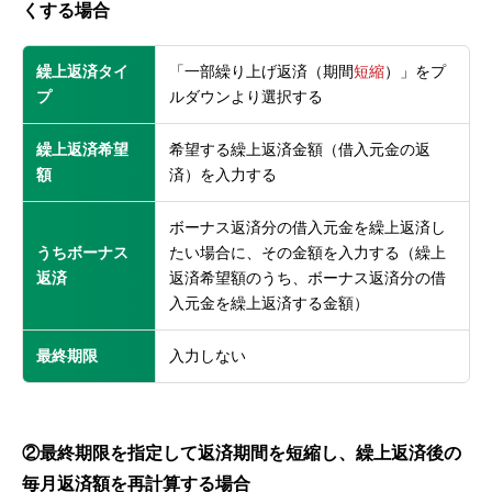
くする場合
繰上返済タイ
「一部繰り上げ返済（期間
短縮
）」をプ
プ
ルダウンより選択する
繰上返済希望
希望する繰上返済金額（借入元金の返
額
済）を入力する
ボーナス返済分の借入元金を繰上返済し
うちボーナス
たい場合に、その金額を入力する（繰上
返済
返済希望額のうち、ボーナス返済分の借
入元金を繰上返済する金額）
最終期限
入力しない
②最終期限を指定して返済期間を短縮し、繰上返済後の
毎月返済額を再計算する場合