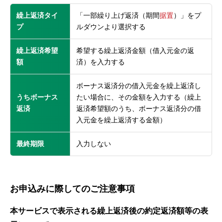
繰上返済タイ
「一部繰り上げ返済（期間
据置
）」をプ
プ
ルダウンより選択する
繰上返済希望
希望する繰上返済金額（借入元金の返
額
済）を入力する
ボーナス返済分の借入元金を繰上返済し
うちボーナス
たい場合に、その金額を入力する（繰上
返済
返済希望額のうち、ボーナス返済分の借
入元金を繰上返済する金額）
最終期限
入力しない
お申込みに際してのご注意事項
本サービスで表示される繰上返済後の約定返済額等の表