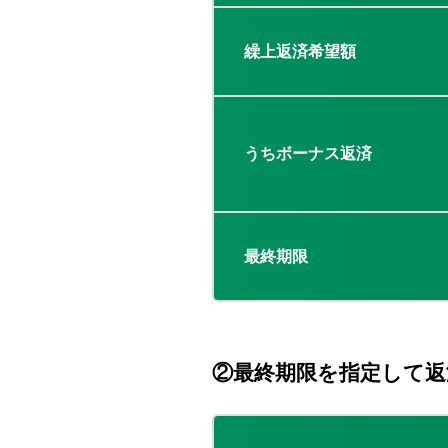
繰上返済希望額
うちボーナス返済
最終期限
②最終期限を指定して返