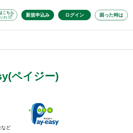
はこちら
新規申込み
ログイン
困った時は
ンク)
y(ペイジー)
金など