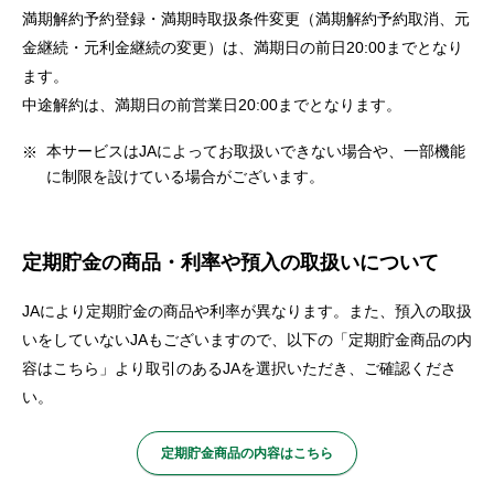
セキュリティ
満期解約予約登録・満期時取扱条件変更（満期解約予約取消、元
金継続・元利金継続の変更）は、満期日の前日20:00までとなり
ます。
使い方
中途解約は、満期日の前営業日20:00までとなります。
本サービスはJAによってお取扱いできない場合や、一部機能
困った時は
に制限を設けている場合がございます。
定期貯金の商品・利率や預入の取扱いについて
JAにより定期貯金の商品や利率が異なります。また、預入の取扱
いをしていないJAもございますので、以下の「定期貯金商品の内
容はこちら」より取引のあるJAを選択いただき、ご確認くださ
い。
定期貯金商品の内容はこちら