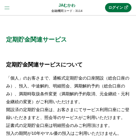
JAむかわ
ログイン
金融機関コード : 3114
法人のお客様はこちら
(法人JAネットバンク)
定期貯金関連サービス
新規申込み
定期貯金関連サービスについて
「個人」のお客さまで、通帳式定期貯金の口座開設（総合口座の
JAネットバンクトップ
み）、預入、中途解約、明細照会、満期解約予約（総合口座の
み）、満期時取扱条件変更（満期解約予約取消、元金継続・元利
金継続の変更）がご利用いただけます。
メリット
開設済の定期貯金口座は、お客さまにてサービス利用口座にご登
録いただきますと、照会等のサービスがご利用いただけます。
機能・サービス
証書式の定期貯金口座は明細照会のみご利用頂けます。
預入の期間が10年やマル優の預入はご利用いただけません。