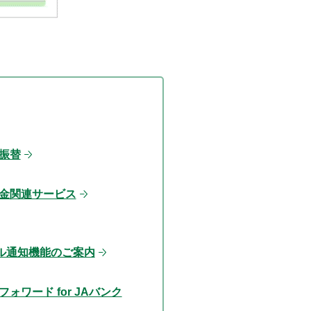
振替
金関連サービス
ル通知機能のご案内
ォワード for JAバンク